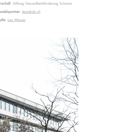
rschaft
: Stiftung Gesundheitsförderung Schweiz
ndelspartner
:
teojakob.ch
afie
:
Lea Wasser