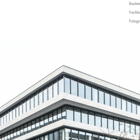
Bauher
Fachha
Fotogr