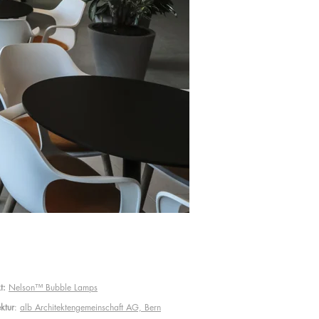
t:
Nelson™ Bubble Lamps
ktur
:
alb Architektengemeinschaft AG, Bern